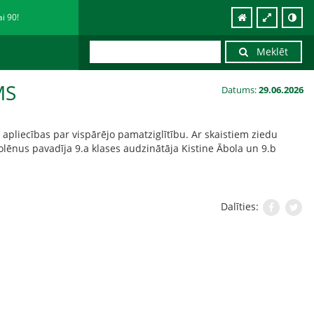
ai 90!
Meklēt
MS
Datums:
29.06.2026
 apliecības par vispārējo pamatziglītību. Ar skaistiem ziedu
lēnus pavadīja 9.a klases audzinātāja Kistine Ābola un 9.b
Dalīties: