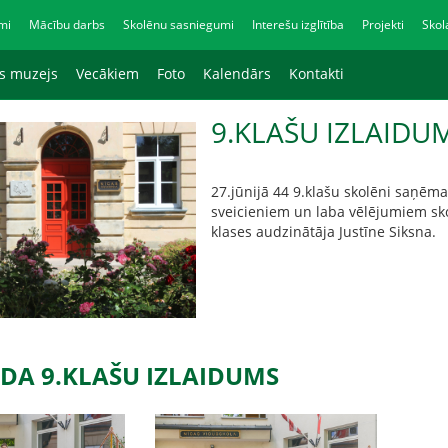
mi
Mācību darbs
Skolēnu sasniegumi
Interešu izglītība
Projekti
Skol
as muzejs
Vecākiem
Foto
Kalendārs
Kontakti
9.KLAŠU IZLAIDU
27.jūnijā 44 9.klašu skolēni saņēma
sveicieniem un laba vēlējumiem sko
klases audzinātāja Justīne Siksna.
ADA 9.KLAŠU IZLAIDUMS