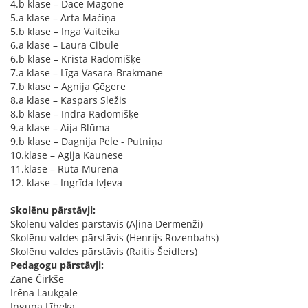
4.b klase – Dace Magone
5.a klase – Arta Mačiņa
5.b klase – Inga Vaiteika
6.a klase – Laura Cibule
6.b klase – Krista Radomišķe
7.a klase – Līga Vasara-Brakmane
7.b klase – Agnija Ģēgere
8.a klase – Kaspars Sležis
8.b klase – Indra Radomišķe
9.a klase – Aija Blūma
9.b klase – Dagnija Pele - Putniņa
10.klase – Agija Kaunese
11.klase – Rūta Mūrēna
12. klase – Ingrīda Ivļeva
Skolēnu pārstāvji:
Skolēnu valdes pārstāvis (Aļina Dermenži)
Skolēnu valdes pārstāvis (Henrijs Rozenbahs)
Skolēnu valdes pārstāvis (Raitis Šeidlers)
Pedagogu pārstāvji:
Zane Čirkše
Irēna Laukgale
Inguna Lībeka