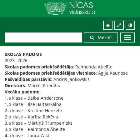
Meklēt
Toggl
navig
SKOLAS PADOME
2023.-2026.
Skolas padomes priekšsēdētāja
: Raimonda Ābelīte
Skolas padomes priekšsēdētājas vietniece
: Agija Kaunese
Pašvaldības pārstāvis
: Andris Jankovskis
Direktors
: Mārcis Priedītis
Vecāku padome:
1.a klase – Baiba Andersone
1.b klase – Ilze Baltaiskalna
2.a klase – Kristīne Henzele
2.b klase – Karīna Reķēna
3.a klase – Mārtiņš Trumpenieks
3.b klase – Raimonda Ābelīte
4.a klase – Laura Zaļā