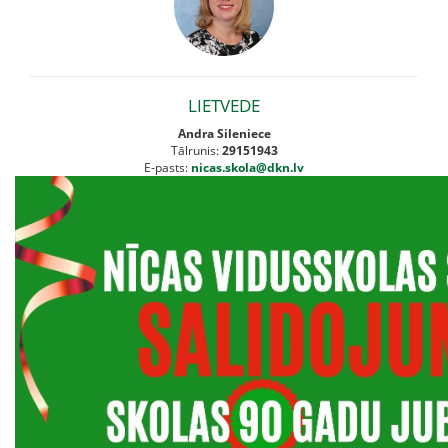
LIETVEDE
Andra Sileniece
Tālrunis:
29151943
E-pasts:
nicas.skola@dkn.lv