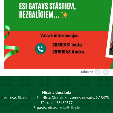
Dalīties:
Nīcas vidusskola
Adrese:
Skolas iela 14, Nīca, Dienvidkurzemes novads, LV-3473
Tālrunis: 63469877
E-pasts:
nicas.skola@dkn.lv