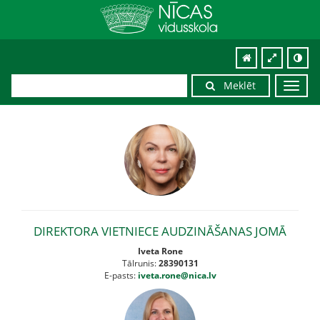
Meklēt
Toggl
navig
DIREKTORA VIETNIECE AUDZINĀŠANAS JOMĀ
Iveta Rone
Tālrunis:
28390131
E-pasts:
iveta.rone@nica.lv