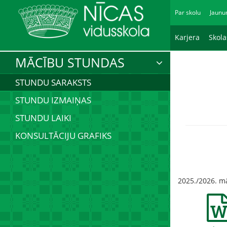
Par skolu
Jaunu
Karjera
Skol
MĀCĪBU STUNDAS
STUNDU SARAKSTS
STUNDU IZMAIŅAS
STUNDU LAIKI
KONSULTĀCIJU GRAFIKS
2025./2026. m