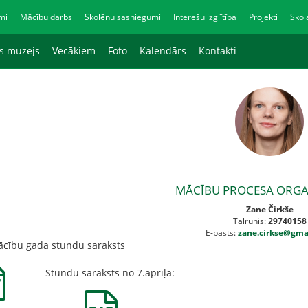
mi
Mācību darbs
Skolēnu sasniegumi
Interešu izglītība
Projekti
Skol
as muzejs
Vecākiem
Foto
Kalendārs
Kontakti
MĀCĪBU PROCESA ORG
Zane Čirkše
Tālrunis:
29740158
E-pasts:
zane.cirkse@gma
ācību gada stundu saraksts
Stundu saraksts no 7.aprīļa: