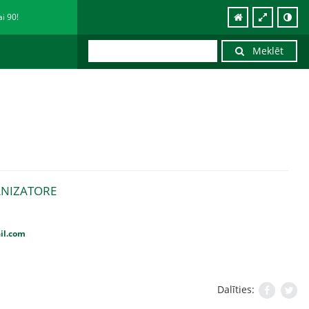
ai 90!
Meklēt
ANIZATORE
il.com
Dalīties: