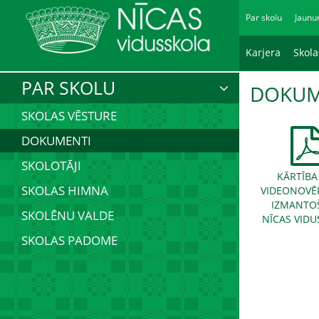
Par skolu
Jaunu
Karjera
Skol
PAR SKOLU
DOKUM
SKOLAS VĒSTURE
DOKUMENTI
SKOLOTĀJI
KĀRTĪBA
SKOLAS HIMNA
VIDEONOVĒ
IZMANTO
SKOLĒNU VALDE
NĪCAS VID
SKOLAS PADOME