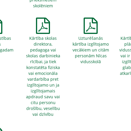
skolēniem
īstības
Kārtība skolas
Uzturēšanās
Kārtī
s
direktora,
kārtība izglītojamo
plā
.gadam
pedagoga vai
vecākiem un citām
vidus
skolas darbinieka
personām Nīcas
vai i
rīcībai, ja tiek
vidusskolā
izglī
konstatēta fiziska
glab
vai emocionāla
atkar
vardarbība pret
izglītojamo un ja
izglītojamais
apdraud savu vai
citu personu
drošību, veselību
vai dzīvību