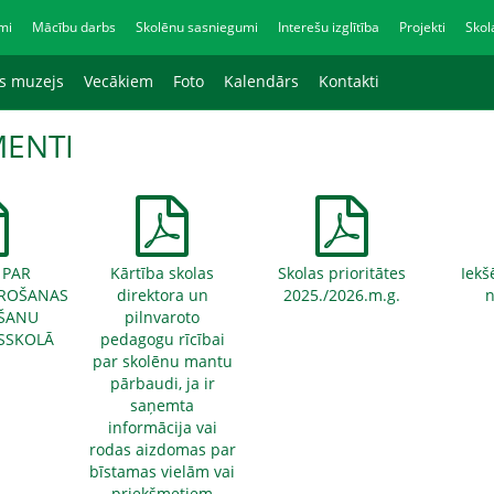
mi
Mācību darbs
Skolēnu sasniegumi
Interešu izglītība
Projekti
Skol
as muzejs
Vecākiem
Foto
Kalendārs
Kontakti
ENTI
 PAR
Kārtība skolas
Skolas prioritātes
Iekš
ROŠANAS
direktora un
2025./2026.m.g.
n
ŠANU
pilnvaroto
USSKOLĀ
pedagogu rīcībai
par skolēnu mantu
pārbaudi, ja ir
saņemta
informācija vai
rodas aizdomas par
bīstamas vielām vai
priekšmetiem