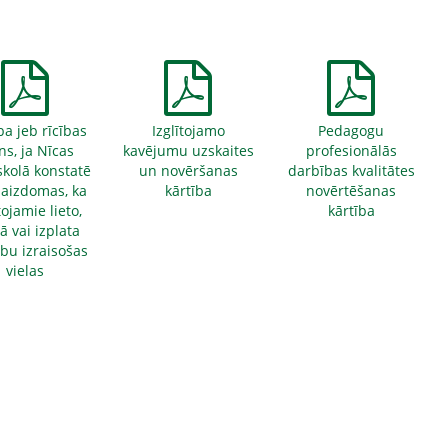
ba jeb rīcības
Izglītojamo
Pedagogu
ns, ja Nīcas
kavējumu uzskaites
profesionālās
skolā konstatē
un novēršanas
darbības kvalitātes
r aizdomas, ka
kārtība
novērtēšanas
tojamie lieto,
kārtība
ā vai izplata
ību izraisošas
vielas