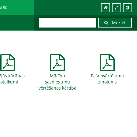
ai 90!
Meklēt
ējās kārtības
Mācību
Pašnovērtējuma
oteikumi
sasniegumu
ziņojums
vērtēšanas kārtība