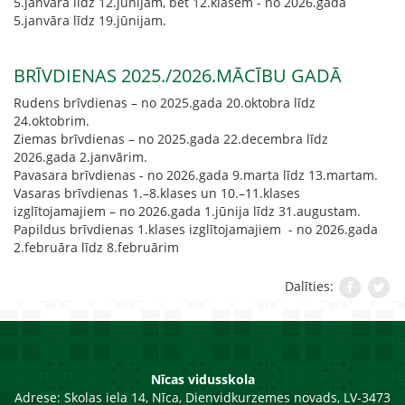
5.janvāra līdz 12.jūnijam, bet 12.klasēm - no 2026.gada
5.janvāra līdz 19.jūnijam.
BRĪVDIENAS 2025./2026.MĀCĪBU GADĀ
Rudens brīvdienas – no 2025.gada 20.oktobra līdz
24.oktobrim.
Ziemas brīvdienas – no 2025.gada 22.decembra līdz
2026.gada 2.janvārim.
Pavasara brīvdienas - no 2026.gada 9.marta līdz 13.martam.
Vasaras brīvdienas 1.–8.klases un 10.–11.klases
izglītojamajiem – no 2026.gada 1.jūnija līdz 31.augustam.
Papildus brīvdienas 1.klases izglītojamajiem - no 2026.gada
2.februāra līdz 8.februārim
Dalīties:
Nīcas vidusskola
Adrese:
Skolas iela 14, Nīca, Dienvidkurzemes novads, LV-3473