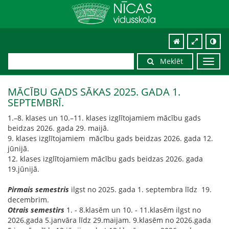
Meklēt
Toggl
navig
MĀCĪBU GADS SĀKAS 2025. GADA 1.
SEPTEMBRĪ.
1.–8. klases un 10.–11. klases izglītojamiem mācību gads
beidzas 2026. gada 29. maijā.
9. klases izglītojamiem mācību gads beidzas 2026. gada 12.
jūnijā.
12. klases izglītojamiem mācību gads beidzas 2026. gada
19.jūnijā.
Pirmais semestris
ilgst no 2025. gada 1. septembra līdz 19.
decembrim.
Otrais semestirs
1. - 8.klasēm un 10. - 11.klasēm ilgst no
2026.gada 5.janvāra līdz 29.maijam. 9.klasēm no 2026.gada