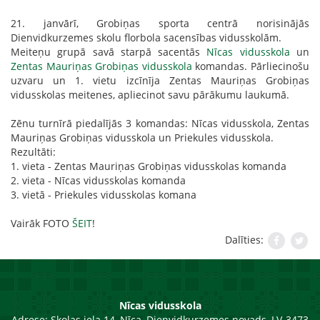
21. janvārī, Grobiņas sporta centrā norisinājās
Dienvidkurzemes skolu florbola sacensības vidusskolām.
Meiteņu grupā savā starpā sacentās
Nīcas vidusskola
un
Zentas Mauriņas Grobiņas vidusskola
komandas. Pārliecinošu
uzvaru un 1. vietu izcīnīja Zentas Mauriņas Grobiņas
vidusskolas meitenes, apliecinot savu pārākumu laukumā.
Zēnu turnīrā piedalījās 3 komandas: Nīcas vidusskola, Zentas
Mauriņas Grobiņas vidusskola un
Priekules vidusskola
.
Rezultāti:
1. vieta - Zentas Mauriņas Grobiņas vidusskolas komanda
2. vieta - Nīcas vidusskolas komanda
3. vietā - Priekules vidusskolas komana
Vairāk FOTO
ŠEIT
!
Dalīties:
Nīcas vidusskola
Adrese:
Skolas iela 14, Nīca, Dienvidkurzemes novads, LV-3473