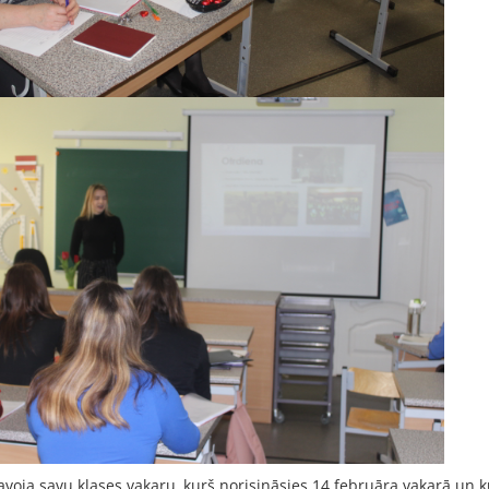
avoja savu klases vakaru, kurš norisināsies 14.februāra vakarā un