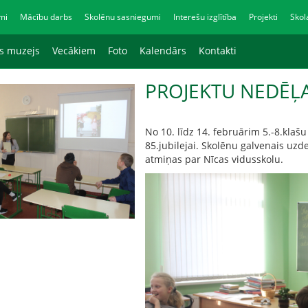
mi
Mācību darbs
Skolēnu sasniegumi
Interešu izglītība
Projekti
Skol
as muzejs
Vecākiem
Foto
Kalendārs
Kontakti
PROJEKTU NEDĒĻ
No 10. līdz 14. februārim 5.-8.klašu
85.jubilejai. Skolēnu galvenais uzde
atmiņas par Nīcas vidusskolu.