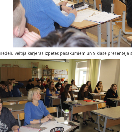
 nedēļu veltīja karjeras izpētes pasākumiem un 9.klase prezentēja