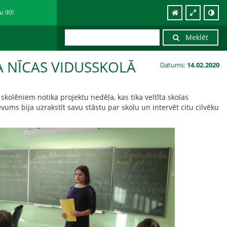
ai 90!
Meklēt
A NĪCAS VIDUSSKOLĀ
Datums:
14.02.2020
 skolēniem notika projektu nedēļa, kas tika veltīta skolas
vums bija uzrakstīt savu stāstu par skolu un intervēt citu cilvēku