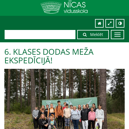
Meklēt
Toggl
navig
6. KLASES DODAS MEŽA
EKSPEDĪCIJĀ!