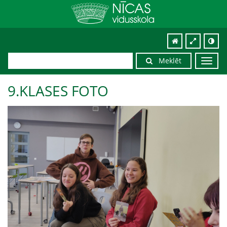
Meklēt
Toggl
navig
9.KLASES FOTO