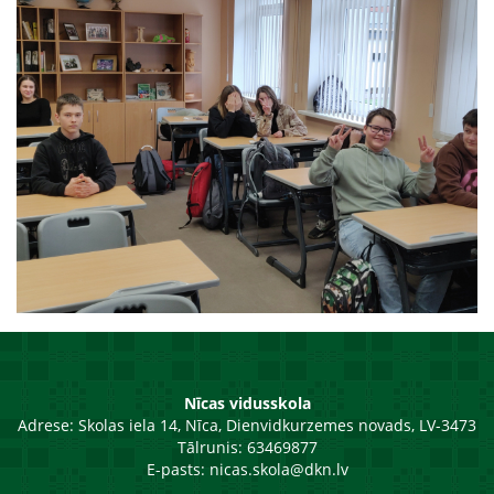
Nīcas vidusskola
Adrese:
Skolas iela 14, Nīca, Dienvidkurzemes novads, LV-3473
Tālrunis: 63469877
E-pasts:
nicas.skola@dkn.lv