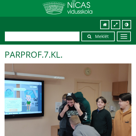
Meklēt
Toggl
navig
PARPROF.7.KL.