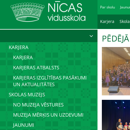
Par skolu
Jaunu
Karjera
Skol
PĒDĒJĀ
KARJERA
KARJERA
KARJERAS ATBALSTS
KARJERAS IZGLĪTĪBAS PASĀKUMI
UN AKTUALITĀTES
SKOLAS MUZEJS
NO MUZEJA VĒSTURES
MUZEJA MĒRĶIS UN UZDEVUMI
JAUNUMI