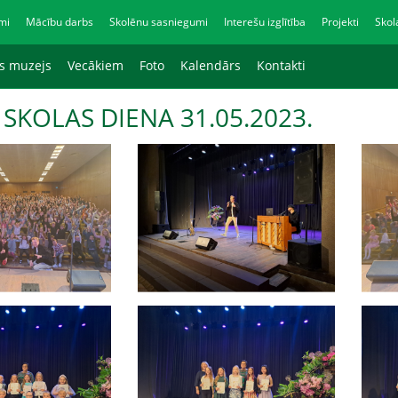
mi
Mācību darbs
Skolēnu sasniegumi
Interešu izglītība
Projekti
Skol
as muzejs
Vecākiem
Foto
Kalendārs
Kontakti
 SKOLAS DIENA 31.05.2023.