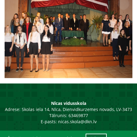
Nīcas vidusskola
Adrese:
Skolas iela 14, Nīca, Dienvidkurzemes novads, LV-3473
Tālrunis: 63469877
E-pasts:
nicas.skola@dkn.lv