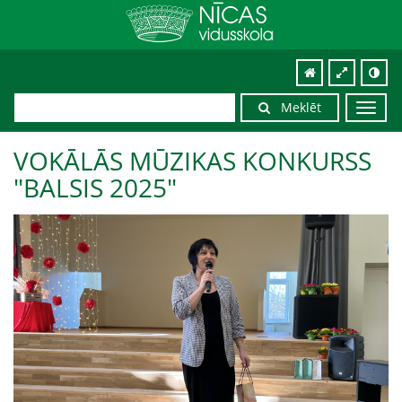
Meklēt
Toggl
navig
VOKĀLĀS MŪZIKAS KONKURSS
"BALSIS 2025"