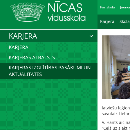
Par skolu
Jaunu
Karjera
Skol
KARJERA
KARJERA
KARJERAS ATBALSTS
KARJERAS IZGLĪTĪBAS PASĀKUMI UN
AKTUALITĀTES
latviešu leģio
savulaik Lielb
V. Hants aicin
“Ceļš uz slakt