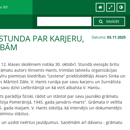
ai 90!
Meklēt
STUNDA PAR KARJERU,
Datums:
03.11.2025
ĪBĀM
12. klases skolēniem notika 30. oktobrī. Stundā viesojās britu
rāmatu autors Vinsents Hants, trimdas latviešu organizācijas
vīru piemiņas biedrības “Lestene” priekšsēdētājs Aivars Sinka un
s Mārtiņš Dāle. V. Hants runāja par savu karjeru un žurnālista
 savu dzīvi Lielbritānijā un kā viņš atbalsta V. Hantu.
s parādīja fiziski, rādot un stāstot par savu jaunāko grāmatu
ivīzija Pomerānijā, 1945. gada janvāris–marts”. Grāmata ir veltīta
. gada maijam. V. Hants stāstīja, kā intervējis un dokumentējis
 atmiņu stāstus.
turi un uzdot neērtus jautājumus. Saņēmām arī dāvanu - grāmatu