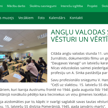
mi
Mācību darbs
Skolēnu sasniegumi
Interešu izglītība
Projekti
Skol
as muzejs
Vecākiem
Foto
Kalendārs
Kontakti
ANGĻU VALODAS 
VĒSTURI UN VĒRT
Citāda angļu valodas stunda 11. un 
žurnālists, dokumentālo filmu un g
“Daugavas Vanagi” un latviešu kara
Nīcas vidusskolas saimei piederīgai
profesiju un A. Sinka pastāstīja par
Savu profesionālo sniegumu V. Hant
“Ceļš uz slaktiņu. 15. latviešu SS d
nāriem, kuri karoja Austrumu frontē no 1944. gada augusta līdz 1945
ritānijā nonākušo pēdējo kara lieciniekus un viņu ģimenes locekļus
āja aizdomāties par to, kāpēc ir svarīgi saglabāt savas tautas vēs
iņu. 15. latviešu SS divīzija Pomerānijā, 1945. gada janvāris–marts”.