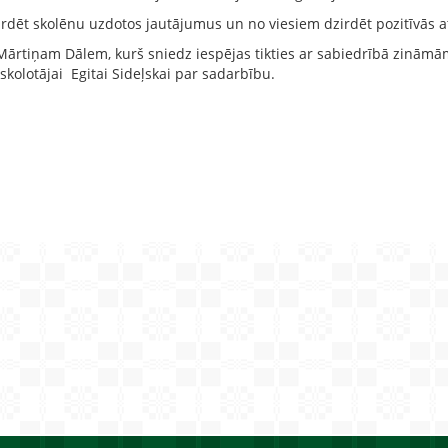
dzirdēt skolēnu uzdotos jautājumus un no viesiem dzirdēt pozitīvā
Mārtiņam Dālem, kurš sniedz iespējas tikties ar sabiedrībā zināmā
skolotājai Egitai Sideļskai par sadarbību.