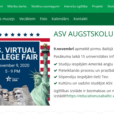
mi
Mācību darbs
Skolēnu sasniegumi
Interešu izglītība
Projekti
Skol
as muzejs
Vecākiem
Foto
Kalendārs
Kontakti
ASV AUGSTSKOLU 
9.novembrī
apmeklē pirmo, Baltijā l
Pasākuma laikā 15 universitātes in
Studiju iespējām Amerikā angļu 
Pieteikšanās procesu un prasībā
Stipendiju iespējām tieši Tev;
Kultūru un sadzīvi studējot ASV.
Izglītības izstāde ir bezmaksas un 
izstādē!
https://educationusabaltic.