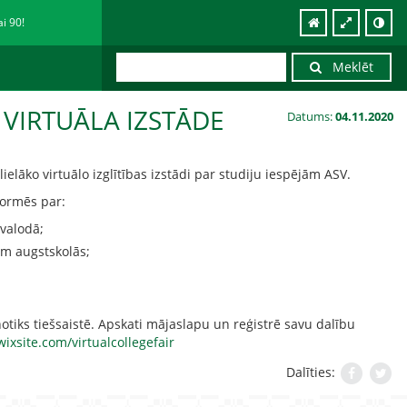
ai 90!
Meklēt
VIRTUĀLA IZSTĀDE
Datums:
04.11.2020
ielāko virtuālo izglītības izstādi par studiju iespējām ASV.
formēs par:
valodā;
m augstskolās;
notiks tiešsaistē. Apskati mājaslapu un reģistrē savu dalību
wixsite.com/virtualcollegefair
Dalīties: