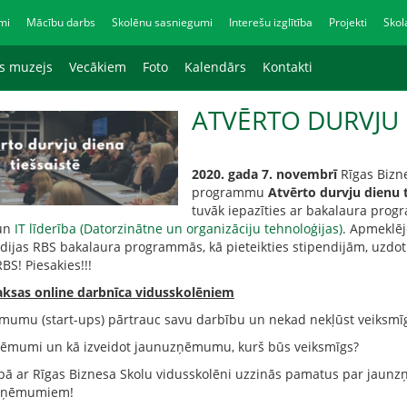
mi
Mācību darbs
Skolēnu sasniegumi
Interešu izglītība
Projekti
Skol
as muzejs
Vecākiem
Foto
Kalendārs
Kontakti
ATVĒRTO DURVJU 
2020. gada 7. novembrī
Rīgas Bizne
programmu
Atvērto durvju dienu
tuvāk iepazīties ar bakalaura pr
un
IT līderība (Datorzinātne un organizāciju tehnoloģijas
)
. Apmeklēj
udijas RBS bakalaura programmās, kā pieteikties stipendijām, uzdo
BS! Piesakies!!!
ksas online darbnīca vidusskolēniem
umu (start-ups) pārtrauc savu darbību un nekad nekļūst veiksmīg
ņēmumi un kā izveidot jaunuzņēmumu, kurš būs veiksmīgs?
ā ar Rīgas Biznesa Skolu vidusskolēni uzzinās pamatus par jaunzņē
uzņēmumiem!