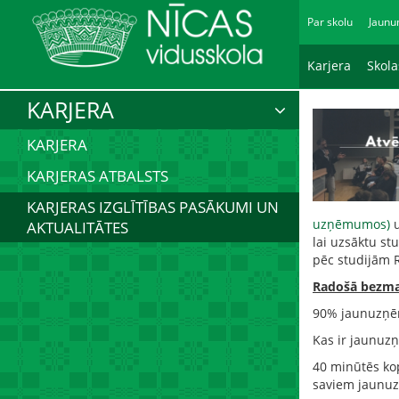
Par skolu
Jaunu
Karjera
Skol
KARJERA
KARJERA
KARJERAS ATBALSTS
KARJERAS IZGLĪTĪBAS PASĀKUMI UN
uzņēmumos)
AKTUALITĀTES
lai uzsāktu st
pēc studijām R
Radošā bezma
90% jaunuzņēm
Kas ir jaunuz
40 minūtēs kop
saviem jaun