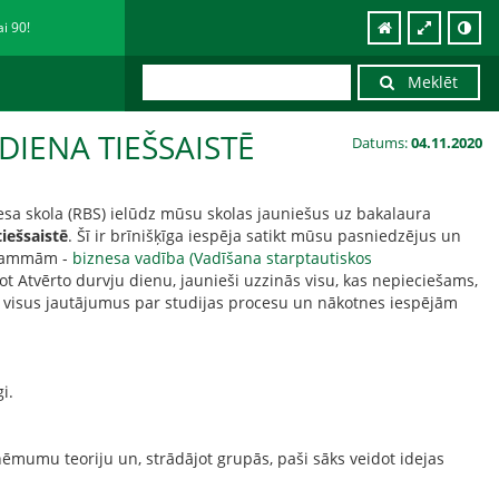
ai 90!
Meklēt
DIENA TIEŠSAISTĒ
Datums:
04.11.2020
sa skola (RBS) ielūdz mūsu skolas jauniešus uz bakalaura
tiešsaistē
. Šī ir brīnišķīga iespēja satikt mūsu pasniedzējus un
ogrammām -
biznesa vadība (Vadīšana starptautiskos
ot Atvērto durvju dienu, jaunieši uzzinās visu, kas nepieciešams,
t visus jautājumus par studijas procesu un nākotnes iespējām
i.
mumu teoriju un, strādājot grupās, paši sāks veidot idejas