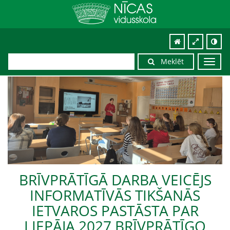
Meklēt
Toggl
navig
BRĪVPRĀTĪGĀ DARBA VEICĒJS
INFORMATĪVĀS TIKŠANĀS
IETVAROS PASTĀSTA PAR
LIEPĀJA 2027 BRĪVPRĀTĪGO