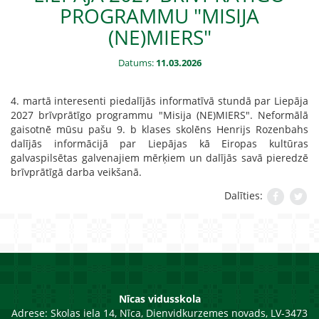
PROGRAMMU "MISIJA
(NE)MIERS"
Datums:
11.03.2026
4. martā interesenti piedalījās informatīvā stundā par Liepāja
2027 brīvprātīgo programmu "Misija (NE)MIERS". Neformālā
gaisotnē mūsu pašu 9. b klases skolēns Henrijs Rozenbahs
dalījās informācijā par Liepājas kā Eiropas kultūras
galvaspilsētas galvenajiem mērķiem un dalījās savā pieredzē
brīvprātīgā darba veikšanā.
Dalīties:
Nīcas vidusskola
Adrese:
Skolas iela 14, Nīca, Dienvidkurzemes novads, LV-3473