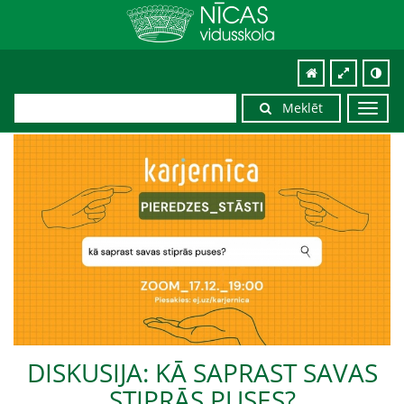
Meklēt
Toggl
navig
DISKUSIJA: KĀ SAPRAST SAVAS
STIPRĀS PUSES?