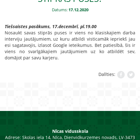
Datums:
17.12.2020
Tiešsaistes pasākums, 17.decembrī, pl.19.00
Nosaukt savas stiprās puses ir viens no klasiskajiem darba
interviju jautājumiem, uz kuru atbildi visticamāk iepriekš jau
esi sagatavojis, izlasot Google ieteikumus. Bet patiesībā, šis ir
viens no svarīgākajiem jautājumiem uz ko atbildēt sev,
domājot par savu karjeru.
Dalīties:
Nīcas vidusskola
Adrese:
Skolas iela 14, Nīca, Dienvidkurzemes novads, LV-3473