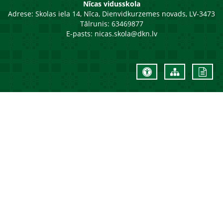
Nīcas vidusskola
Adrese:
Skolas iela 14, Nīca, Dienvidkurzemes novads, LV-3473
Tālrunis: 63469877
E-pasts:
nicas.skola@dkn.lv