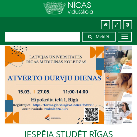
Meklēt
Toggl
navig
IESPĒJA STUDĒT RĪGAS