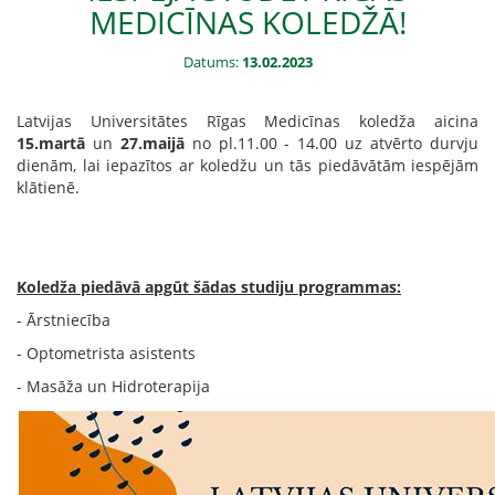
MEDICĪNAS KOLEDŽĀ!
Datums:
13.02.2023
Latvijas Universitātes Rīgas Medicīnas koledža aicina
15.martā
un
27.maijā
no pl.11.00 - 14.00 uz atvērto durvju
dienām, lai iepazītos ar koledžu un tās piedāvātām iespējām
klātienē.
Koledža piedāvā apgūt šādas studiju programmas:
- Ārstniecība
- Optometrista asistents
- Masāža un Hidroterapija