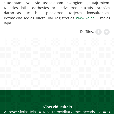
studentam vai viduusskolēnam svarīgiem jautājumiem.
Izstādes laikā darbosies arī iedvesmas stūrītis, radošās
darbnīcas un būs pieejamas karjeras konsultācijas.
Bezmaksas ieejas biļetei var reģistrēties
www.kalba.
lv mājas
lapā.
Dalīties:
Nīcas vidusskola
Adrese:
Skolas iela 14, Nīca, Dienvidkurzemes novads, LV-3473