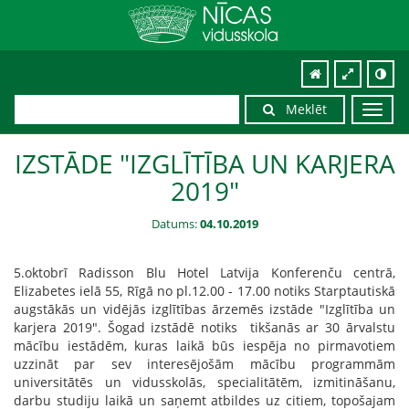
Meklēt
Toggl
navig
IZSTĀDE "IZGLĪTĪBA UN KARJERA
2019"
Datums:
04.10.2019
5.oktobrī Radisson Blu Hotel Latvija Konferenču centrā,
Elizabetes ielā 55, Rīgā no pl.12.00 - 17.00 notiks Starptautiskā
augstākās un vidējās izglītības ārzemēs izstāde "Izglītība un
karjera 2019". Šogad izstādē notiks tikšanās ar 30 ārvalstu
mācību iestādēm, kuras laikā būs iespēja no pirmavotiem
uzzināt par sev interesējošām mācību programmām
universitātēs un vidusskolās, specialitātēm, izmitināšanu,
darbu studiju laikā un saņemt atbildes uz citiem, topošajam