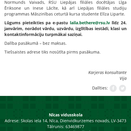
Normunds Vaivads, RSU Liepājas filiāles docētājas Līga
Ēriksone un Inese Lācīte, kā arī Liepājas filiāles studiju
programmas Māszinības ceturtā kursa studente Elīza Liparte.
Lūgums pieteikties pa e-pastu
laila.bethere@rsu.lv
līdz 24.
janvārim, norādot vārdu, uzvārdu, izglītības iestādi, klasi un
kontaktinformāciju turpmākai saziņai.
Dalība pasākumā – bez maksas.
Tiešsaistes adrese tiks nosūtīta pirms pasākuma.
Karjeras konsultante
Vija
Dalīties:
Nīcas vidusskola
Adrese:
Skolas iela 14, Nīca, Dienvidkurzemes novads, LV-3473
Tālrunis: 63469877