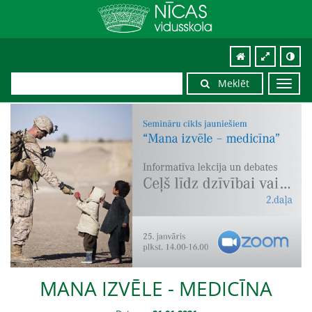
Meklēt
Toggl
navig
MANA IZVĒLE - MEDICĪNA