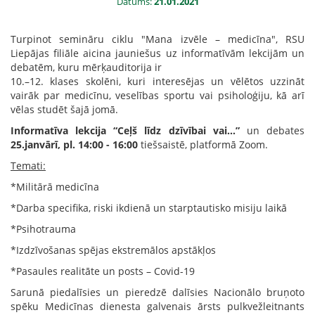
Datums:
21.01.2021
Turpinot semināru ciklu "Mana izvēle – medicīna", RSU
Liepājas filiāle aicina jauniešus uz informatīvām lekcijām un
debatēm, kuru mērķauditorija ir
10.–12. klases skolēni, kuri interesējas un vēlētos uzzināt
vairāk par medicīnu, veselības sportu vai psiholoģiju, kā arī
vēlas studēt šajā jomā.
Informatīva lekcija “Ceļš līdz dzīvībai vai…”
un debates
25.janvārī, pl. 14:00 - 16:00
tiešsaistē, platformā Zoom.
Temati:
*Militārā medicīna
*Darba specifika, riski ikdienā un starptautisko misiju laikā
*Psihotrauma
*Izdzīvošanas spējas ekstremālos apstākļos
*Pasaules realitāte un posts – Covid-19
Sarunā piedalīsies un pieredzē dalīsies Nacionālo bruņoto
spēku Medicīnas dienesta galvenais ārsts pulkvežleitnants