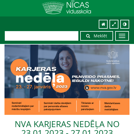
Meklēt
Toggl
navig
NVA KARJERAS NEDĒĻA NO
23.01.2023 - 27.01.2023