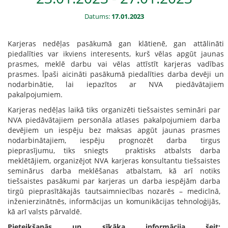
Datums:
17.01.2023
Karjeras nedēļas pasākumā gan klātienē, gan attālināti
piedalīties var ikviens interesents, kurš vēlas apgūt jaunas
prasmes, meklē darbu vai vēlas attīstīt karjeras vadības
prasmes. Īpaši aicināti pasākumā piedalīties darba devēji un
nodarbinātie, lai iepazītos ar NVA piedāvātajiem
pakalpojumiem.
Karjeras nedēļas laikā tiks organizēti tiešsaistes semināri par
NVA piedāvātajiem personāla atlases pakalpojumiem darba
devējiem un iespēju bez maksas apgūt jaunas prasmes
nodarbinātajiem, iespēju prognozēt darba tirgus
pieprasījumu, tiks sniegts praktisks atbalsts darba
meklētājiem, organizējot NVA karjeras konsultantu tiešsaistes
seminārus darba meklēšanas atbalstam, kā arī notiks
tiešsaistes pasākumi par karjeras un darba iespējām darba
tirgū pieprasītākajās tautsaimniecības nozarēs – medicīnā,
inženierzinātnēs, informācijas un komunikācijas tehnoloģijās,
kā arī valsts pārvaldē.
Pieteikšanās un sīkāka informācija šeit: