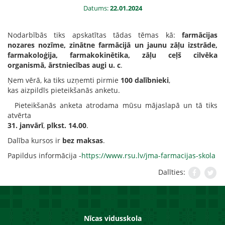
Datums:
22.01.2024
Nodarbībās tiks apskatītas tādas tēmas kā:
farmācijas
nozares nozīme, zinātne farmācijā un jaunu zāļu izstrāde,
farmakoloģija, farmakokinētika, zāļu ceļš cilvēka
organismā, ārstniecības augi u. c
.
Ņem vērā, ka tiks uzņemti pirmie
100 dalībnieki
,
kas aizpildīs pieteikšanās anketu.
Pieteikšanās anketa atrodama mūsu mājaslapā un tā tiks
atvērta
31
. janvārī
,
plkst. 14.00
.
Dalība kursos ir
bez maksas
.
Papildus informācija -
https://www.rsu.lv/jma-farmacijas-skola
Dalīties:
Nīcas vidusskola