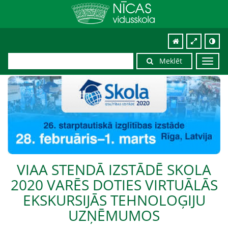
Meklēt
Toggl
navig
VIAA STENDĀ IZSTĀDĒ SKOLA
2020 VARĒS DOTIES VIRTUĀLĀS
EKSKURSIJĀS TEHNOLOĢIJU
UZŅĒMUMOS