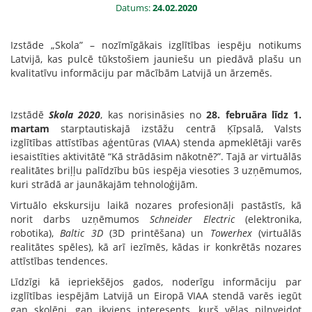
Datums:
24.02.2020
Izstāde „Skola” – nozīmīgākais izglītības iespēju notikums
Latvijā, kas pulcē tūkstošiem jauniešu un piedāvā plašu un
kvalitatīvu informāciju par mācībām Latvijā un ārzemēs.
Izstādē
Skola 2020
, kas norisināsies no
28. februāra līdz 1.
martam
starptautiskajā izstāžu centrā Ķīpsalā, Valsts
izglītības attīstības aģentūras (VIAA) stenda apmeklētāji varēs
iesaistīties aktivitātē “Kā strādāsim nākotnē?”. Tajā ar virtuālās
realitātes briļļu palīdzību būs iespēja viesoties 3 uzņēmumos,
kuri strādā ar jaunākajām tehnoloģijām.
Virtuālo ekskursiju laikā nozares profesionāļi pastāstīs, kā
norit darbs uzņēmumos
Schneider Electric
(elektronika,
robotika),
Baltic 3D
(3D printēšana) un
Towerhex
(virtuālās
realitātes spēles), kā arī iezīmēs, kādas ir konkrētās nozares
attīstības tendences.
Līdzīgi kā iepriekšējos gados, noderīgu informāciju par
izglītības iespējām Latvijā un Eiropā VIAA stendā varēs iegūt
gan skolēni, gan ikviens interesents, kurš vēlas pilnveidot