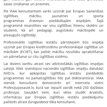
savas zināšanas un prasmes.
Pie VIAA konsultantiem varēs uzzināt par Eiropas Savienības
izglītības, mācību, jaunatnes un sporta
programmas
Erasmus+
piedāvātajām iespējām. Šajā
programmā iesaistīties var visu izglītības līmeņu skolēni un
studenti, kā arī pedagogi, augstskolu mācībspēki un
pieaugušo izglītotāji.
Profesionālās izglītības iestāžu pārstāvjiem būs iespēja
uzzināt par Eiropas kredītsistēmu profesionālajai izglītībai un
mācībām (ECVET), kas palīdz mācību rezultātu aprakstīšanai
un pārnešanai uz citu izglītības sistēmu.
Lai ikviens varētu atrast sev atbilstošākās izglītības iespējas
Latvijā, VIAA izveidojusi nacionālo izglītības iespēju datubāzi
NIID.lv, kur apkopotas izglītības iestāžu piedāvātās
programmas no pamatizglītības līdz pat doktorantūrai. VIAA
stendā konsultanti demonstrēs arī interneta vietni
Profesijupasaule.lv, kurā var iepazīt vairāk nekā 250 dažādas
profesijas. Savukārt tiem, kuri vēlas studēt ārvalstīs,
informāciju par Eiropas izglītības iestāžu piedāvājumu
palīdzēs atrast
Euroguidance
tīkla konsultanti.