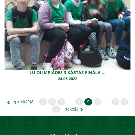
LU OLIMPIĀDES 3.KĀRTAS FINĀLA ...
24.05.2022
iepriekšējā
1
2
3
8
9
10
11
12
13
nākošā