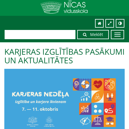
Meklēt
Toggl
navig
KARJERAS IZGLĪTĪBAS PASĀKUMI
UN AKTUALITĀTES