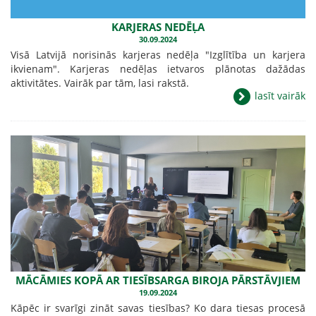
KARJERAS NEDĒĻA
30.09.2024
Visā Latvijā norisinās karjeras nedēļa "Izglītība un karjera
ikvienam". Karjeras nedēļas ietvaros plānotas dažādas
aktivitātes. Vairāk par tām, lasi rakstā.
lasīt vairāk
MĀCĀMIES KOPĀ AR TIESĪBSARGA BIROJA PĀRSTĀVJIEM
19.09.2024
Kāpēc ir svarīgi zināt savas tiesības? Ko dara tiesas procesā