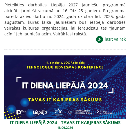
Pieteikties darboties Liepāja 2027 jauniešu programmā
aicināti jaunieši vecumā no 16 līdz 25 gadiem. Programma
paredz aktīvu darbu no 2024. gada oktobra līdz 2025. gada
augustam, kuras laikā jauniešiem būs iespēja darboties
vairākās kultūras organizācijās, lai ieraudzītu tās “jaunām
acīm” jeb jauniešu acīm. Vairāk lasi rakstā.
lasīt vairāk
IT DIENA LIEPĀJĀ 2024 - TAVAS IT KARJERAS SĀKUMS
18.09.2024