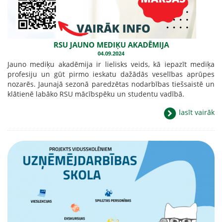
RSU JAUNO MEDIĶU AKADĒMIJA
04.09.2024
Jauno mediķu akadēmija ir lielisks veids, kā iepazīt mediķa
profesiju un gūt pirmo ieskatu dažādās veselības aprūpes
nozarēs. Jaunajā sezonā paredzētas nodarbības tiešsaistē un
klātienē labāko RSU mācībspēku un studentu vadībā.
lasīt vairāk