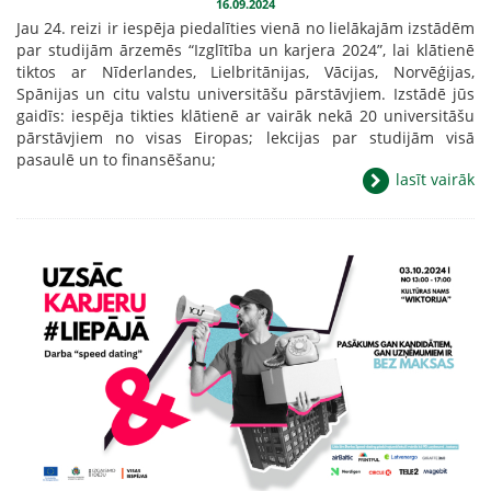
16.09.2024
Jau 24. reizi ir iespēja piedalīties vienā no lielākajām izstādēm
par studijām ārzemēs “Izglītība un karjera 2024”, lai klātienē
tiktos ar Nīderlandes, Lielbritānijas, Vācijas, Norvēģijas,
Spānijas un citu valstu universitāšu pārstāvjiem. Izstādē jūs
gaidīs: iespēja tikties klātienē ar vairāk nekā 20 universitāšu
pārstāvjiem no visas Eiropas; lekcijas par studijām visā
pasaulē un to finansēšanu;
lasīt vairāk