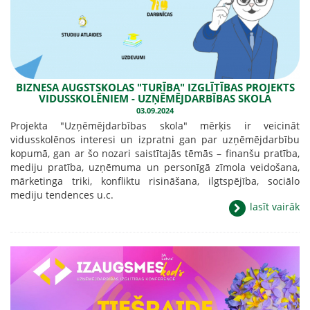
BIZNESA AUGSTSKOLAS "TURĪBA" IZGLĪTĪBAS PROJEKTS
VIDUSSKOLĒNIEM - UZŅĒMĒJDARBĪBAS SKOLA
03.09.2024
Projekta "Uzņēmējdarbības skola" mērķis ir veicināt
vidusskolēnos interesi un izpratni gan par uzņēmējdarbību
kopumā, gan ar šo nozari saistītajās tēmās – finanšu pratība,
mediju pratība, uzņēmuma un personīgā zīmola veidošana,
mārketinga triki, konfliktu risināšana, ilgtspējība, sociālo
mediju tendences u.c.
lasīt vairāk