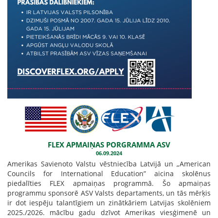
FLEX APMAIŅAS PORGRAMMA ASV
06.09.2024
Amerikas Savienoto Valstu vēstniecība Latvijā un „American
Councils for International Education” aicina skolēnus
piedalīties FLEX apmaiņas programmā. Šo apmaiņas
programmu sponsorē ASV Valsts departaments, un tās mērķis
ir dot iespēju talantīgiem un zinātkāriem Latvijas skolēniem
2025./2026. mācību gadu dzīvot Amerikas viesģimenē un