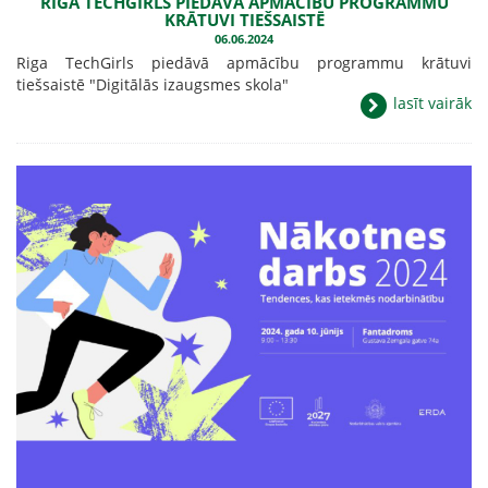
RIGA TECHGIRLS PIEDĀVĀ APMĀCĪBU PROGRAMMU
KRĀTUVI TIEŠSAISTĒ
06.06.2024
Riga TechGirls piedāvā apmācību programmu krātuvi
tiešsaistē "Digitālās izaugsmes skola"
lasīt vairāk