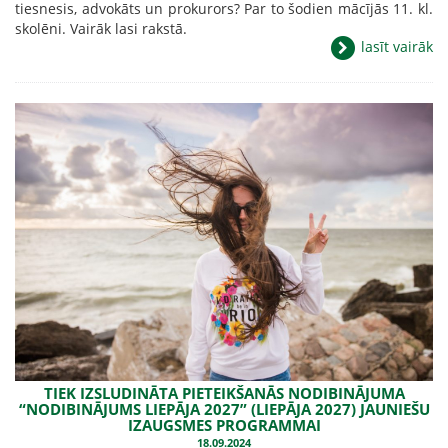
tiesnesis, advokāts un prokurors? Par to šodien mācījās 11. kl.
skolēni. Vairāk lasi rakstā.
lasīt vairāk
TIEK IZSLUDINĀTA PIETEIKŠANĀS NODIBINĀJUMA
“NODIBINĀJUMS LIEPĀJA 2027” (LIEPĀJA 2027) JAUNIEŠU
IZAUGSMES PROGRAMMAI
18.09.2024