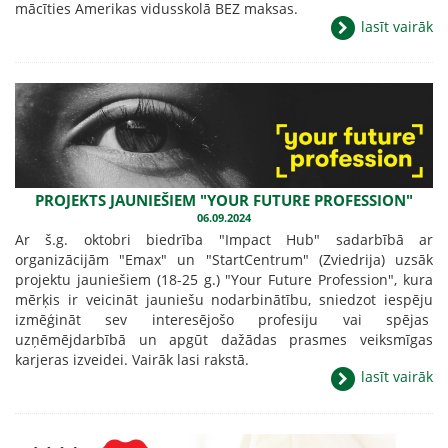
mācīties Amerikas vidusskolā BEZ maksas.
lasīt vairāk
PROJEKTS JAUNIEŠIEM "YOUR FUTURE PROFESSION"
06.09.2024
Ar š.g. oktobri biedrība "Impact Hub" sadarbībā ar
organizācijām "Emax" un "StartCentrum" (Zviedrija) uzsāk
projektu jauniešiem (18-25 g.) "Your Future Profession", kura
mērķis ir veicināt jauniešu nodarbinātību, sniedzot iespēju
izmēģināt sev interesējošo profesiju vai spējas
uzņēmējdarbībā un apgūt dažādas prasmes veiksmīgas
karjeras izveidei. Vairāk lasi rakstā.
lasīt vairāk