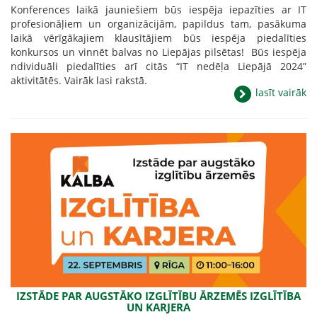
Konferences laikā jauniešiem būs iespēja iepazīties ar IT
profesionāļiem un organizācijām, papildus tam, pasākuma
laikā vērīgākajiem klausītājiem būs iespēja piedalīties
konkursos un vinnēt balvas no Liepājas pilsētas! Būs iespēja
ndividuāli piedalīties arī citās “IT nedēļa Liepājā 2024”
aktivitātēs. Vairāk lasi rakstā.
lasīt vairāk
IZSTĀDE PAR AUGSTĀKO IZGLĪTĪBU ĀRZEMĒS IZGLĪTĪBA
UN KARJERA