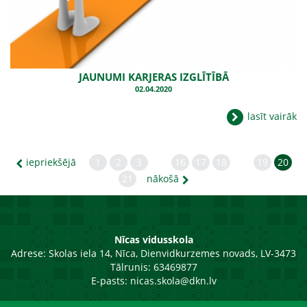
JAUNUMI KARJERAS IZGLĪTĪBĀ
02.04.2020
lasīt vairāk
iepriekšējā
1
2
3
16
17
18
19
20
21
nākošā
Nīcas vidusskola
Adrese:
Skolas iela 14, Nīca, Dienvidkurzemes novads, LV-3473
Tālrunis: 63469877
E-pasts:
nicas.skola@dkn.lv