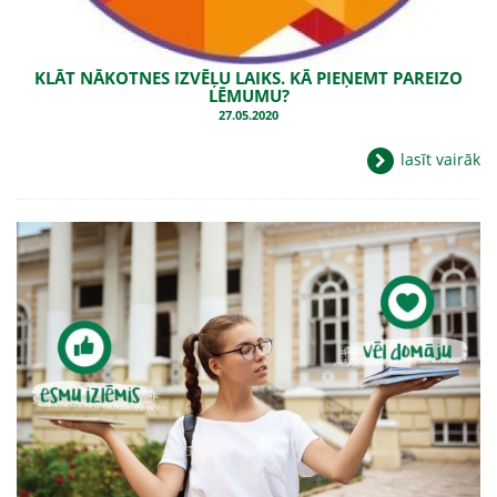
KLĀT NĀKOTNES IZVĒĻU LAIKS. KĀ PIEŅEMT PAREIZO
LĒMUMU?
27.05.2020
lasīt vairāk