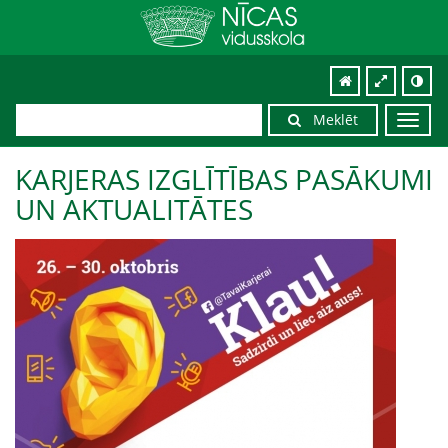
Meklēt
Toggl
navig
KARJERAS IZGLĪTĪBAS PASĀKUMI
UN AKTUALITĀTES